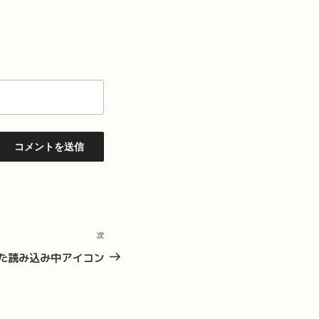
次
次
の
た読み込み中アイコン
投
稿