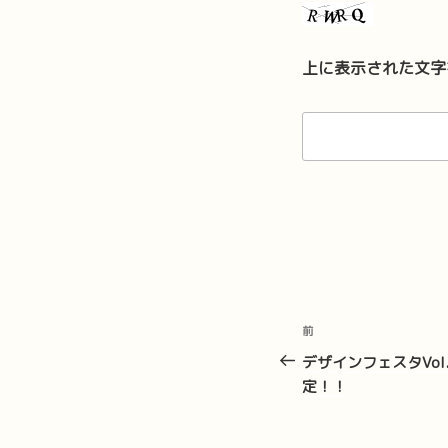
上に表示された文字
投
前
前
稿
の
デザインフェスタVol.
投
定！！
ナ
稿
ビ