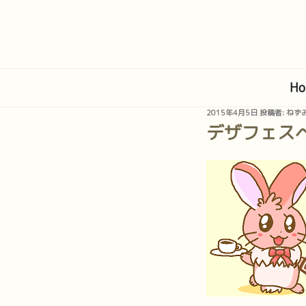
コ
ン
テ
ン
ツ
Ho
へ
ス
投
2015年4月5日
投稿者:
ねず
キ
稿
デザフェス
日:
ッ
プ