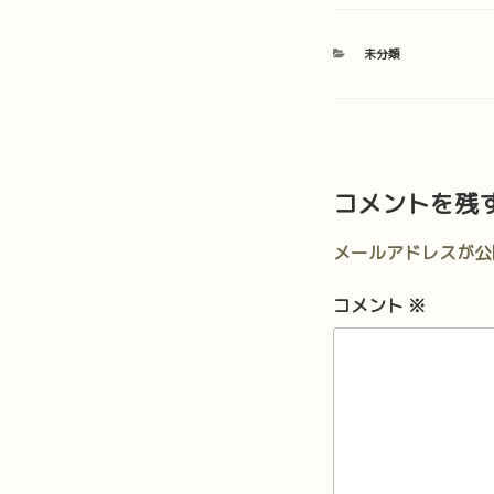
カ
未分類
テ
ゴ
リ
ー
コメントを残
メールアドレスが公
コメント
※