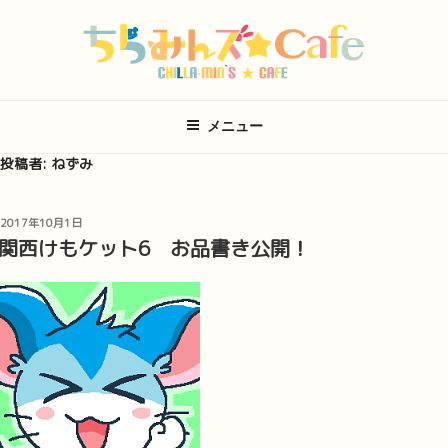
コ
ン
テ
ン
ツ
メニュー
へ
ス
投稿者:
ねずみ
キ
ッ
投
2017年10月1日
プ
稿
関西けもケット6 お品書き公開！
日: