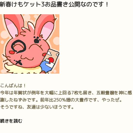
稿
況
新春けもケット3お品書き公開なのです！
日:
と、
頂
い
た
プ
レ
ゼ
ン
ト
の
ご
こんばんは！
紹
今年は年賀状が例年を大幅に上回る7枚も届き、五穀豊穣を神に感
介
謝したねずみです。前年比250％増の大豊作です、やったぜ。
で
そうですね、友達は少ないほうです。
す！”
の
“新
続きを読む
春