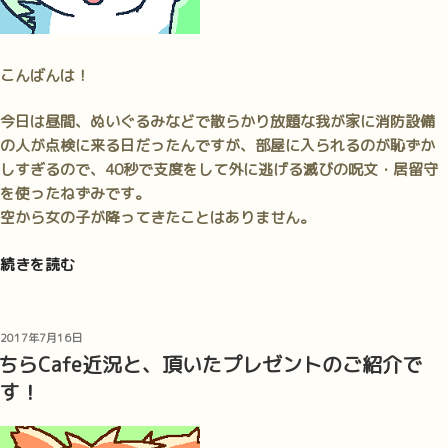
こんばんは！
今日は昼間、ぬいぐるみなどで散らかり放題な我が家に消防設備
の人が点検に来る日だったんですが、部屋に入られるのが恥ずか
しすぎるので、40秒で支度をして外に逃げる滅びの呪文・居留守
を使ったねずみです。
空から女の子が降ってきたことはありません。
“関
続きを読む
西
け
も
投
2017年7月16日
稿
ケ
ちらCafe近況と、頂いたプレゼントのご紹介で
日:
ッ
す！
ト
6