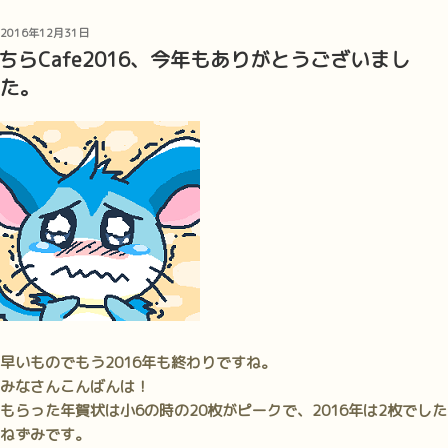
け
も
投
2016年12月31日
稿
ケ
ちらCafe2016、今年もありがとうございまし
日:
ッ
た。
ト
3
お
品
書
き
公
開
な
の
で
早いものでもう2016年も終わりですね。
す！”
みなさんこんばんは！
の
もらった年賀状は小6の時の20枚がピークで、2016年は2枚でした
ねずみです。