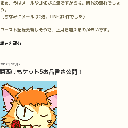
まぁ、今はメールやLINEが主流ですからね。時代の流れでしょ
う。
（ちなみにメールは0通、LINEは0件でした）
ワースト記録更新しそうで、正月を迎えるのが怖いです。
“ち
続きを読む
ら
Cafe2016、
今
投
2016年10月2日
稿
年
関西けもケット5お品書き公開！
日:
も
あ
り
が
と
う
ご
ざ