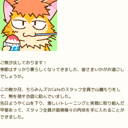
お
品
書
き
公
開！”
の
ご無沙汰しております！
季節はすっかり夏らしくなってきました、皆さまいかがお過ごし
でしょうか。
この数か月、ちらみんズ☆Cafeのスタッフ全員で山籠もりをし
て、熊を倒す合宿に励んでいました。
先日ようやく山を下り、激しいトレーニングと実戦に取り組んだ
甲斐あって、スタッフ全員が筋骨隆々の肉体を手に入れることが
できました。