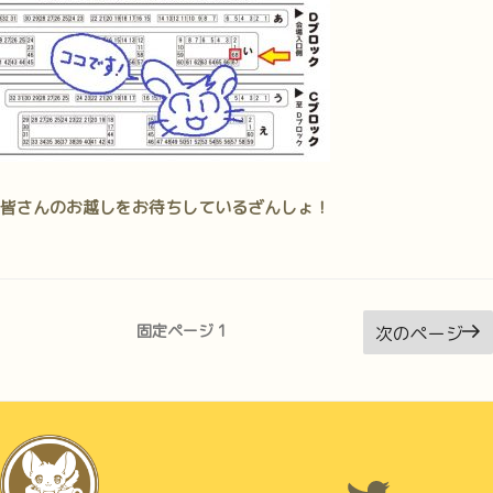
皆さんのお越しをお待ちしているざんしょ！
投
固定ページ
1
次のページ
稿
の
ペ
ー
ジ