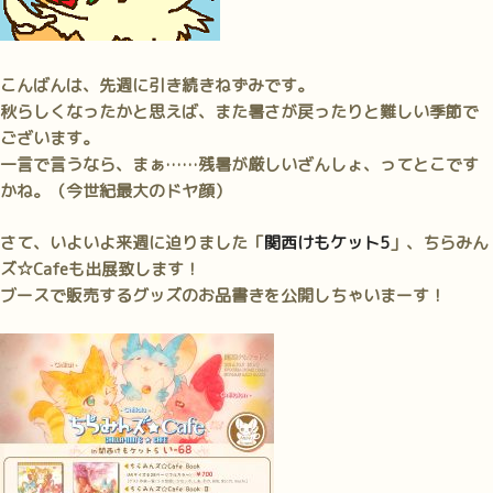
い
ま
し
こんばんは、先週に引き続きねずみです。
た。”
秋らしくなったかと思えば、また暑さが戻ったりと難しい季節で
の
ございます。
一言で言うなら、まぁ……残暑が厳しいざんしょ、ってとこです
かね。（今世紀最大のドヤ顔）
さて、いよいよ来週に迫りました「
関西けもケット5
」、ちらみん
ズ☆Cafeも出展致します！
ブースで販売するグッズのお品書きを公開しちゃいまーす！