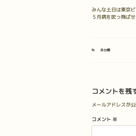
みんな土日は東京ビッ
５月病を吹っ飛ばせ
カ
未分類
テ
ゴ
リ
ー
コメントを残
メールアドレスが公
コメント
※