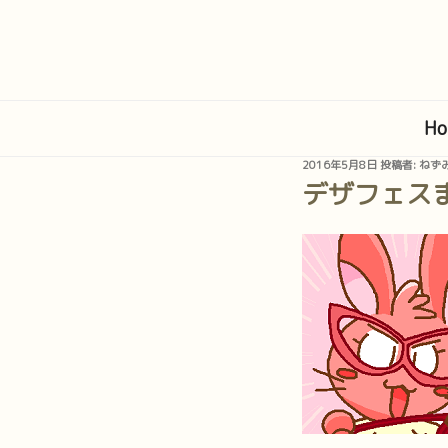
コ
ン
テ
ン
ツ
Ho
へ
ス
投
2016年5月8日
投稿者:
ねず
キ
稿
デザフェス
日:
ッ
プ