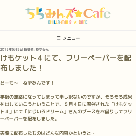
コ
ン
テ
ン
ツ
メニュー
へ
ス
投
2015年5月5日
投稿者:
ねずみん
キ
稿
けもケット４にて、フリーペーパーを配
日:
ッ
布しました！
プ
どーも～ ねずみんです！
事後の連絡になってしまって申し訳ないのですが、そろそろ成果
を出していこうということで、５月４日に開催された「けもケッ
ト４」にて「にじいろドリーム」さんのブースをお借りしてフリ
ーペーパーを配布しました。
実際に配布したものはどんな内容かというと…