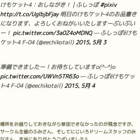
けもケット4：おしながき！ | ふしっぽ
#pixiv
http://t.co/UgIbjbFjay
明日のけもケット4のお品書き
になります、よろしくおねがいいたしますーぶいぶい
ー！
pic.twitter.com/3a0Z4oMDNQ
— ふしっぽёけも
ケット4 F-04 (@eechikotail)
2015, 5月 3
準備できましたー！お待ちしていますo(^-^)o
pic.twitter.com/UWVn5TR63o
— ふしっぽёけもケッ
ト4 F-04 (@eechikotail)
2015, 5月 4
場所をお借りしておきながら参加できなかったのが残念ですが、
サークル主催のふみさん、そしてにじいろドリームスタッフのみ
なさん、本当にありがとうございました♪