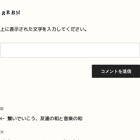
上に表示された文字を入力してください。
投
前
前
稿
の
繋いでいこう、友達の和と音楽の和
ナ
投
ビ
稿
次
次