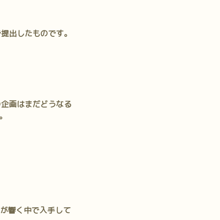
で提出したものです。
の企画はまだどうなる
。
声が響く中で入手して