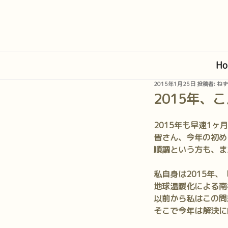
コ
ン
テ
ン
ツ
Ho
へ
ス
投
2015年1月25日
投稿者:
ねず
キ
稿
2015年、
日:
ッ
プ
2015年も早速1
皆さん、今年の初め
順調という方も、ま
私自身は2015年、
地球温暖化による南
以前から私はこの問
そこで今年は解決に