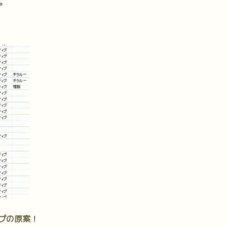
。
プの原案！