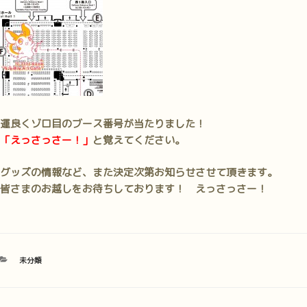
運良くゾロ目のブース番号が当たりました！
「えっさっさー！」
と覚えてください。
グッズの情報など、また決定次第お知らせさせて頂きます。
皆さまのお越しをお待ちしております！ えっさっさー！
カ
未分類
テ
ゴ
リ