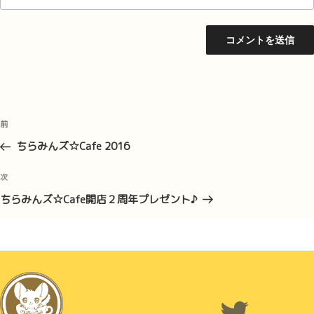
投
前
前
稿
の
ちらみんズ☆Cafe 2016
ナ
投
ビ
稿
次
次
ゲ
の
ちらみんズ☆Cafe開店２周年プレゼント♪
投
ー
稿
シ
ョ
ン
Twitter