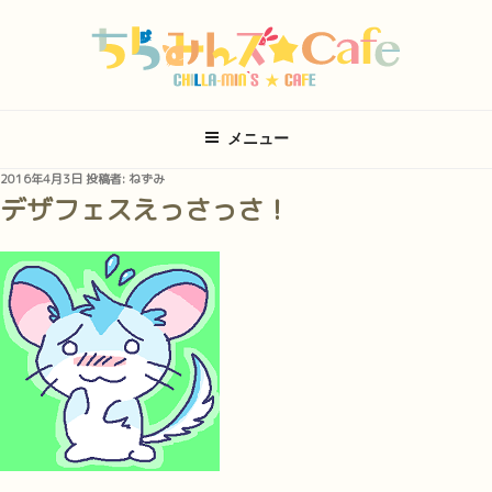
コ
ン
テ
ン
ツ
メニュー
へ
ス
投
2016年4月3日
投稿者:
ねずみ
キ
稿
デザフェスえっさっさ！
日:
ッ
プ