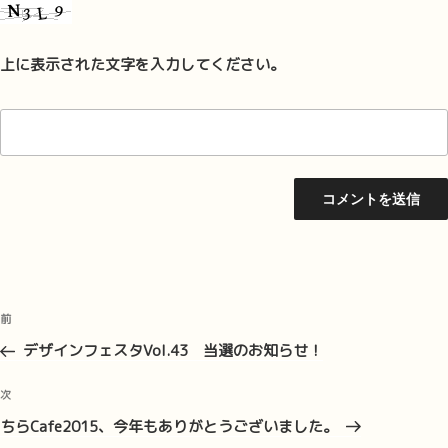
上に表示された文字を入力してください。
投
前
前
稿
の
デザインフェスタVol.43 当選のお知らせ！
ナ
投
ビ
稿
次
次
ゲ
の
ちらCafe2015、今年もありがとうございました。
投