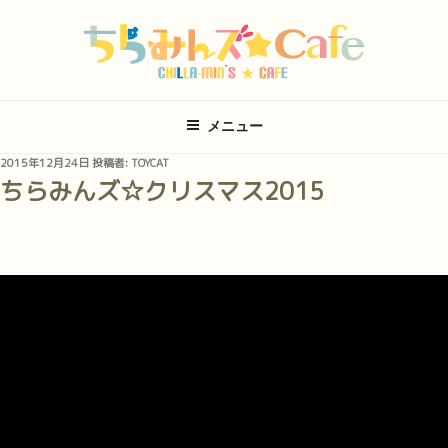
コ
ン
テ
ン
ツ
メニュー
へ
ス
投
2015年12月24日
投稿者:
TOYCAT
キ
稿
ちらみんズ☆クリスマス2015
日:
ッ
プ