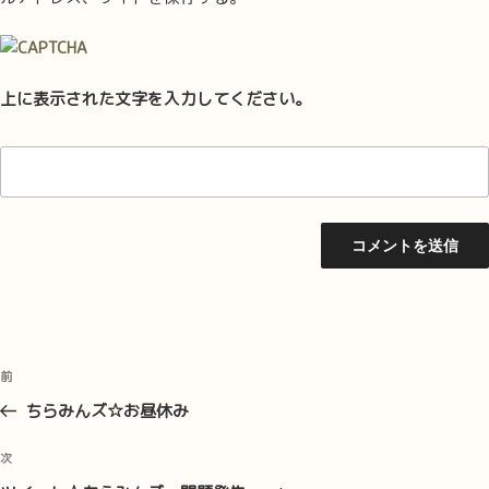
上に表示された文字を入力してください。
投
前
前
稿
の
ちらみんズ☆お昼休み
ナ
投
ビ
稿
次
次
ゲ
の