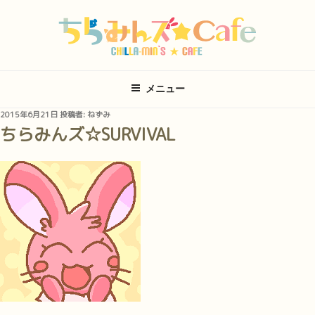
コ
ン
テ
ン
ツ
メニュー
へ
ス
投
2015年6月21日
投稿者:
ねずみ
キ
稿
ちらみんズ☆SURVIVAL
日:
ッ
プ