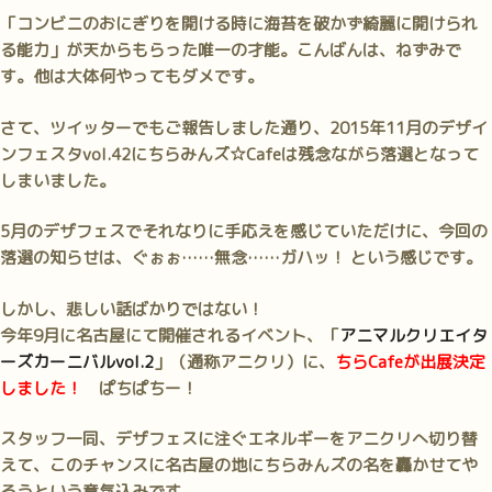
「コンビニのおにぎりを開ける時に海苔を破かず綺麗に開けられ
る能力」が天からもらった唯一の才能。こんばんは、ねずみで
す。他は大体何やってもダメです。
さて、ツイッターでもご報告しました通り、2015年11月のデザイ
ンフェスタvol.42にちらみんズ☆Cafeは残念ながら落選となって
しまいました。
5月のデザフェスでそれなりに手応えを感じていただけに、今回の
落選の知らせは、ぐぉぉ……無念……ガハッ！ という感じです。
しかし、悲しい話ばかりではない！
今年9月に名古屋にて開催されるイベント、「
アニマルクリエイタ
ーズカーニバルvol.2
」（通称アニクリ）に、
ちらCafeが出展決定
しました！
ぱちぱちー！
スタッフ一同、デザフェスに注ぐエネルギーをアニクリへ切り替
えて、このチャンスに名古屋の地にちらみんズの名を轟かせてや
ろうという意気込みです。