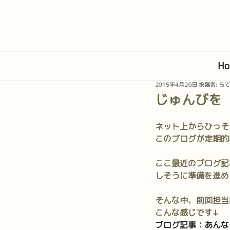
コ
ン
テ
ン
ツ
Ho
へ
ス
投
2015年4月26日
投稿者:
らて
キ
稿
じゅんびを
日:
ッ
プ
ネット上からひっそ
このブログが定期的
ここ最近のブログ記
しそうに準備を進め
そんな中、前回担当
こんな感じです↓
ブログ記事：あんな