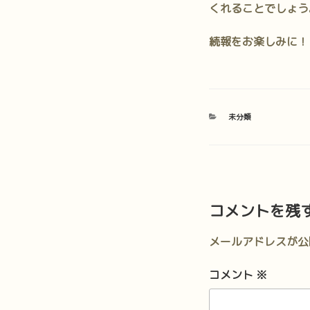
くれることでしょう
続報をお楽しみに！
カ
未分類
テ
ゴ
リ
ー
コメントを残
メールアドレスが公
コメント
※