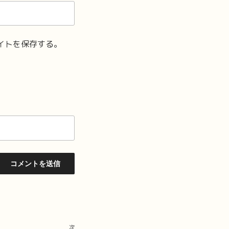
イトを保存する。
次
次