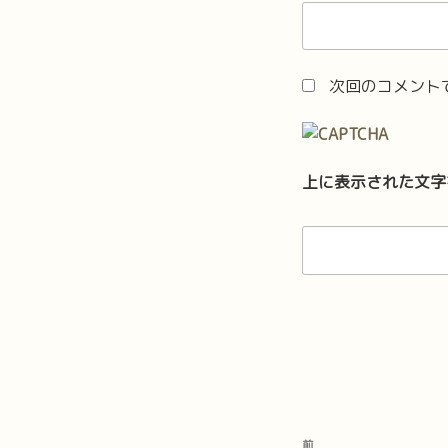
次回のコメント
上に表示された文字
投
前
前