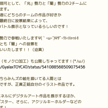
現可として、「光」勢力と「闇」勢力の2チームに
ます。
者にどちらのチームの作品が好きか
最終日に投票結果によって、
バトル展示となっているらしいのです！
参戦いたしますΨ(｀•ω•´)Ψﾀﾞｰｸﾄｲｷｬｯﾄ!!
とも「闇」への投票を
いいたします！！（迫真）
（モノクロ加工）も公開しちゃってます！(*ﾉωﾉ)
com/GyalaxTOYCAT/status/541088568509075456
ちらみんズの絵を描いてる人間とは
ですが、正真正銘自分のイラスト作品です。
パネルにデジタルアート作品を展示するほか、
ポスター、さらに、アクリルキーホルダーなどの
す！