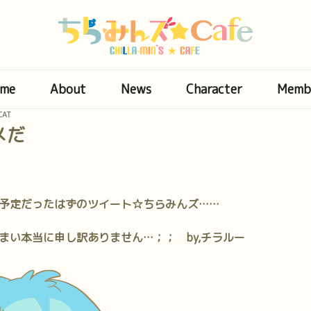
me
About
News
Character
Memb
CAT
メだ
予定だったはずのツイート☆ちらみんズ……
まい本当に申し訳ありません…；； by,チラルー