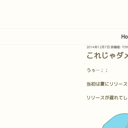
コ
ン
テ
ン
ツ
Ho
へ
ス
投
2014年12月7日
投稿者:
TOY
キ
稿
これじゃダ
日:
ッ
プ
うぅ…；；
当初は夏にリリース
リリースが遅れてし