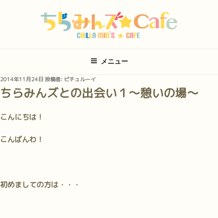
コ
ン
テ
ン
ツ
メニュー
へ
ス
投
2014年11月24日
投稿者:
ピチュルーイ
キ
稿
ちらみんズとの出会い１～憩いの場～
日:
ッ
プ
こんにちは！
こんばんわ！
初めましての方は・・・