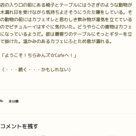
店の入り口の前にある椅子とテーブルにはうさぎのような動物が
木漏れ日を受けながら気持ちよさそうにうたた寝をしている。そ
の動物の前にはカフェオレと思わしき飲み物が湯気を立てている
のでピチュルーイはすぐに気付いた。どうやらこの建物はカフェ
になっているようだ。彼は最寄りのテーブルにそっとギターを立
て掛けた。温かみのあるカフェにふとため息が漏れる。
「ようこそ！ちらみんズ☆Cafeへ！」
（・・・続く・・・かもしれない）
カ
未分類
テ
ゴ
リ
ー
コメントを残す