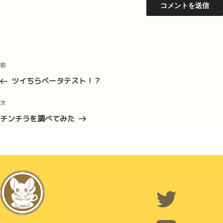
投
前
前
稿
の
ツイちらベータテスト！？
ナ
投
ビ
稿
次
次
ゲ
の
チンチラを調べてみた
投
ー
稿
シ
ョ
ン
Twitter