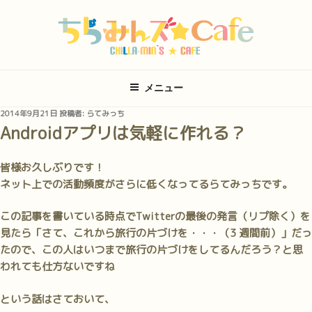
コ
ン
テ
ン
ツ
メニュー
へ
ス
投
2014年9月21日
投稿者:
らてみっち
キ
稿
Androidアプリは気軽に作れる？
日:
ッ
プ
皆様お久しぶりです！
ネット上での活動頻度がさらに低くなってるらてみっちです。
この記事を書いている時点でTwitterの最後の発言（リプ除く）を
見たら「さて、これから旅行の片づけを・・・（3 週間前）」だっ
たので、この人はいつまで旅行の片づけをしてるんだろう？と思
われても仕方ないですね
という話はさておいて、