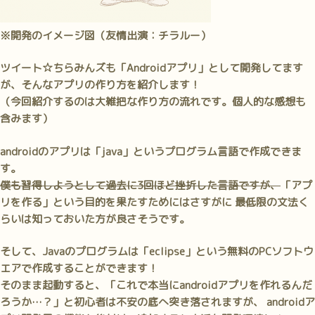
※開発のイメージ図（友情出演：チラルー）
ツイート☆ちらみんズも「Androidアプリ」として開発してます
が、そんなアプリの作り方を紹介します！
（今回紹介するのは大雑把な作り方の流れです。個人的な感想も
含みます）
androidのアプリは「java」というプログラム言語で作成できま
す。
僕も習得しようとして過去に3回ほど挫折した言語ですが、
「アプ
リを作る」という目的を果たすためにはさすがに 最低限の文法く
らいは知っておいた方が良さそうです。
そして、Javaのプログラムは「eclipse」という無料のPCソフトウ
エアで作成することができます！
そのまま起動すると、
「これで本当にandroidアプリを作れるんだ
ろうか…？」と初心者は不安の底へ突き落されます
が、 androidア