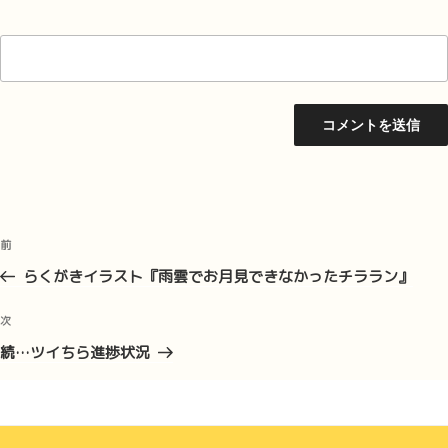
投
前
前
稿
の
らくがきイラスト『雨雲でお月見できなかったチララン』
ナ
投
ビ
稿
次
次
ゲ
の
続…ツイちら進捗状況
投
ー
稿
シ
ョ