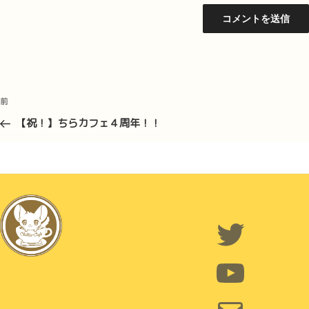
投
前
前
稿
の
【祝！】ちらカフェ４周年！！
ナ
投
ビ
稿
ゲ
ー
シ
Twitter
ョ
ン
YouTube