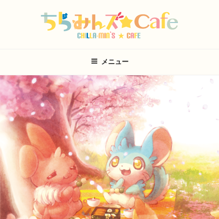
コ
ン
テ
ン
ツ
メニュー
へ
ス
キ
ッ
プ