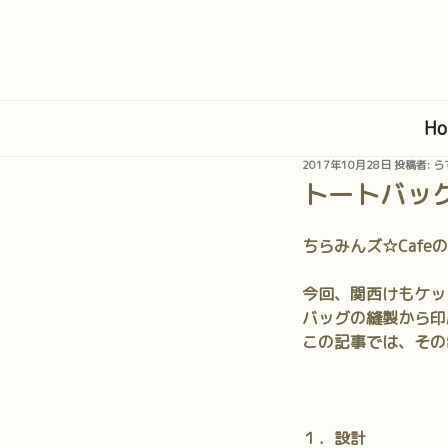
コ
ン
テ
ン
ツ
Ho
へ
ス
投
2017年10月28日
投稿者:
ら
キ
稿
トートバッ
日:
ッ
プ
ちらみんズ☆Caf
今回、関西けもケッ
バッグの縫製から印
この記事では、その
１．設計